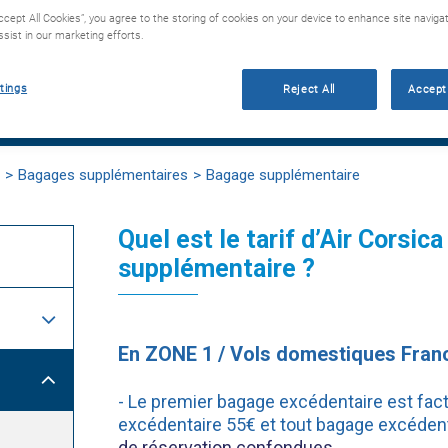
Accept All Cookies”, you agree to the storing of cookies on your device to enhance site navigat
sist in our marketing efforts.
e recherche :
Annulation vol
Bagages
Tarif résident Corse
tings
Reject All
Accept 
Bagages supplémentaires
Bagage supplémentaire
Quel est le tarif d’Air Corsic
supplémentaire ?
En ZONE 1 / Vols domestiques Franc
- Le premier bagage excédentaire est fac
excédentaire 55€ et tout bagage excédent
de réservation confondues.