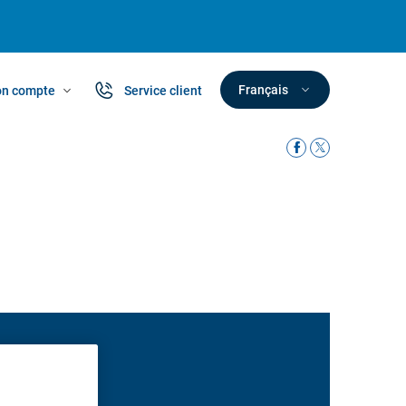
Français
n compte
Service client