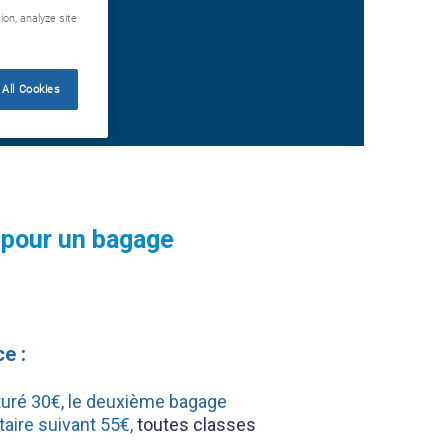
ion, analyze site
All Cookies
a pour un bagage
e :
turé 30€, le deuxième bagage
aire suivant 55€,
toutes classes