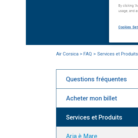
By clicking “
usage, and as
Exemples d
Cookies Set
Air Corsica > FAQ
Services et Produits
Questions fréquentes
Acheter mon billet
Services et Produits
Aria è Mare