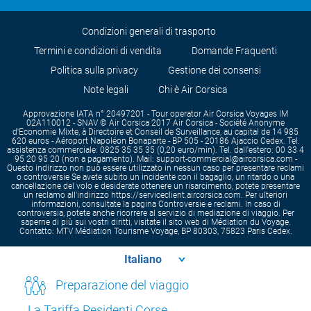
Condizioni generali di trasporto
Termini e condizioni di vendita
Domande Fraquenti
Politica sulla privacy
Gestione dei consensi
Note legali
Chi è Air Corsica
Approvazione IATA n° 20497201 - Tour operator Air Corsica Voyages IM
02A110012 - SNAV © Air Corsica 2017 Air Corsica - Société Anonyme
d'Economie Mixte, à Directoire et Conseil de Surveillance, au capital de 14 985
620 euros - Aéroport Napoléon Bonaparte - BP 505 - 20186 Ajaccio Cedex. Tel.
assistenza commerciale: 0825 35 35 35 (0,20 euro/min). Tel. dall'estero: 00 33 4
95 20 95 20 (non a pagamento). Mail: support-commercial@aircorsica.com -
Questo indirizzo non può essere utilizzato in nessun caso per presentare reclami
o controversie Se avete subito un incidente con il bagaglio, un ritardo o una
cancellazione del volo e desiderate ottenere un risarcimento, potete presentare
un reclamo all'indirizzo https://serviceclient.aircorsica.com. Per ulteriori
informazioni, consultate la pagina Controversie e reclami. In caso di
controversia, potete anche ricorrere al servizio di mediazione di viaggio. Per
saperne di più sui vostri diritti, visitate il sito web di Médiation du Voyage.
Contatto: MTV Médiation Tourisme Voyage, BP 80303, 75823 Paris Cedex.
Preparazione del viaggio
La Tariffa Residenti Corse