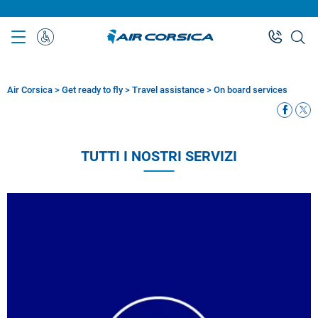
Skip
to
main
Assistenza
content
Speciale
Air Corsica
>
Get ready to fly
>
Travel assistance
>
On board services
Breadcrumb
TUTTI I NOSTRI SERVIZI