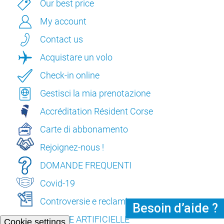
Our best price
My account
Contact us
Acquistare un volo
Check-in online
Gestisci la mia prenotazione
Accréditation Résident Corse
Carte di abbonamento
Rejoignez-nous !
DOMANDE FREQUENTI
Covid-19
Controversie e reclami
Besoin d’aide
?
L’INTELLIGENCE ARTIFICIELLE
Cookie settings