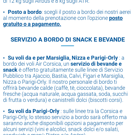
di 12 kg sugli Airbus e 8 kg sugli ATR.
Posto a bordo
: scegli il posto a bordo dei nostri aerei
al momento della prenotazione con l'opzione
posto
gratuito o a pagamento.
SERVIZIO A BORDO DI SNACK E BEVANDE
Su voli da e per Marsiglia, Nizza e Parigi-Orly
: a
bordo dei voli Air Corsica, un
servizio di bevande e
snack
è offerto gratuitamente sulle linee di Servizio
Pubblico tra Ajaccio, Bastia, Calvi, Figari e Marsiglia,
Nizza o Parigi-Orly. Il nostro personale di bordo ti
offrirà bevande calde (caffè, tè, cioccolata), bevande
fresche (acqua naturale, acqua gassata, soda, succhi
di frutta o verdura) e canistrelli dolci (biscotti corsi).
Su voli da Parigi-Orly
: sulle linee tra la Corsica e
Parigi-Orly, lo stesso servizio a bordo sarà offerto ma
saranno anche disponibili opzioni a pagamento per
alcuni servizi (vini e alcolici, snack dolci e/o salati,