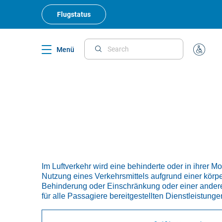
Skip
to
Flugstatus
main
content
Menü
Search
Sonderb
Im Luftverkehr wird eine behinderte oder in ihrer M
Nutzung eines Verkehrsmittels aufgrund einer körp
Behinderung oder Einschränkung oder einer andere
für alle Passagiere bereitgestellten Dienstleistunge