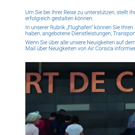
Um Sie bei Ihrer Reise zu unterstützen, stellt 
erfolgreich gestalten können.
In unserer Rubrik „Flughafen“ können Sie Ihren
haben, angebotene Dienstleistungen, Transpor
Wenn Sie über alle unsere Neuigkeiten auf de
Mail über Neuigkeiten von Air Corsica informie