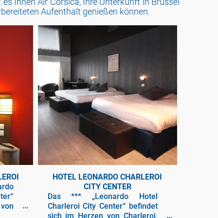
s Ihnen Air Corsica, Ihre Unterkunft in Brüssel
orbereiteten Aufenthalt genießen können.
LEROI
HOTEL LEONARDO CHARLEROI
ardo
CITY CENTER
ter“
Das *** „Leonardo Hotel
 von
Charleroi City Center“ befindet
 vom
sich im Herzen von Charleroi,