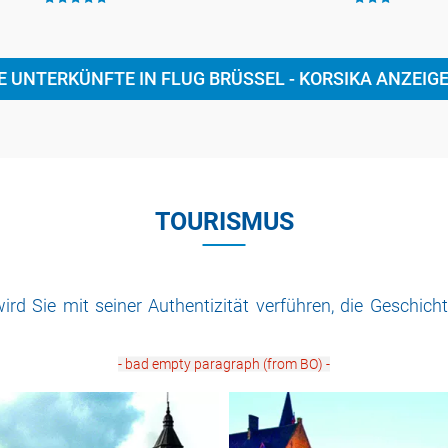
n Stadt 29 Kilometer von
Hauptplatz der Stadt
r
Minuten zu Fuß
E UNTERKÜNFTE IN FLUG BRÜSSEL - KORSIKA ANZEIG
TOURISMUS
ird Sie mit seiner Authentizität verführen, die Geschic