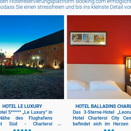
den Hotelreservierungsplattform Booking.com ermöglicht e
sodass Sie einen stressfreien und bis ins kleinste Detail v
HOTEL LE LUXURY
HOTEL BALLADINS CHAR
tel 5***** „Le Luxury“ in
Das 3-Sterne-Hotel „Leon
Nähe des Flughafens
Hotel Charleroi City Cen
sel Süd - Charleroi
befindet sich im Herzen
gt Sie in Ransart, einer
Charleroi, nicht weit