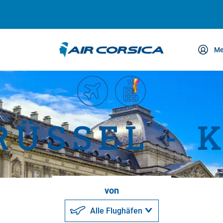
Me
etreuung
RÜSSEL - 
von