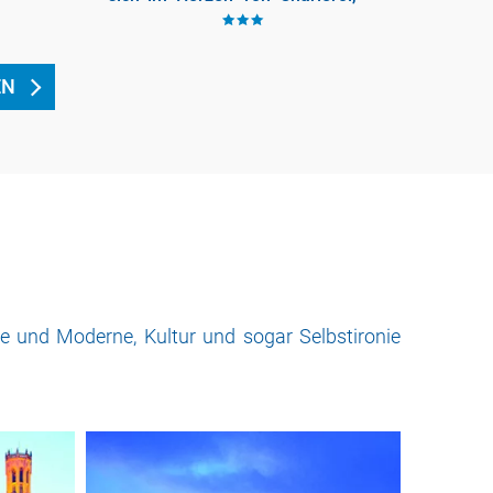
, 8
nicht weit vom Hauptplatz der
Stadt entfernt, nur acht
EN
hte und Moderne, Kultur und sogar Selbstironie