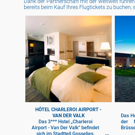
Dank der Partnerschaft mit der weltweit führen
bereits beim Kauf Ihres Flugtickets zu buchen, 
HÔTEL CHARLEROI AIRPORT -
VAN DER VALK
Das Ho
Das 3*** Hotel „Charleroi
der 
Airport - Van Der Valk“ befindet
Brüs
sich im Stadtteil Gosselies,
empfän