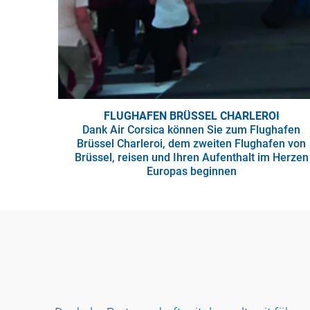
FLUGHAFEN BRÜSSEL CHARLEROI
Dank Air Corsica können Sie zum Flughafen
Brüssel Charleroi, dem zweiten Flughafen von
Brüssel, reisen und Ihren Aufenthalt im Herzen
Europas beginnen