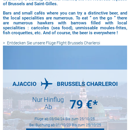
of Brussels and Saint-Gilles.
Bars and small cafés where you can try a distinctive beer, and
the local specialities are numerous. To eat “ on the go ” there
are numerous hawkers with barrows filled with local
specialities : caricoles (sea food), unmissable moules-frites,
fish croquettes, etc. And of course, the beer is everywhere !
Entdecken Sie unsere Flüge
Flight Brussels Charleroi
AJACCIO
BRUSSELS CHARLEROI
Nur Hinflug
79
€*
Ab
Flüge ab
03/04/24
Bis zum
25/10/25
Bei Buchung ab
01/10/23
Bis zum
25/10/25