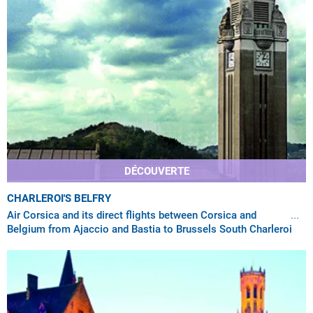
DÉCOUVERTE
CHARLEROI'S BELFRY
Air Corsica and its direct flights between Corsica and
Belgium from Ajaccio and Bastia to Brussels South Charleroi
Airport enables you to explore a