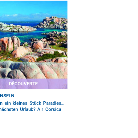
und Paris-Orly. Im äußersten Süd
DÉCOUVERTE
INSELN
n ein kleines Stück Paradies
 nächsten Urlaub? Air Corsica
e bis zum Flughafen Figari-
 und lädt Sie ein, im