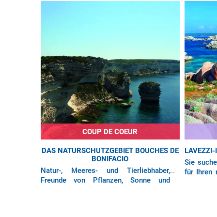
die Strände
COUP DE COEUR
DAS NATURSCHUTZGEBIET BOUCHES DE
LAVEZZI-
BONIFACIO
Sie suche
Natur-, Meeres- und Tierliebhaber,
für Ihren
Freunde von Pflanzen, Sonne und
bringt Si
blauem Himmel – dieses Reiseziel ist
Südkorsika
wie für Sie gemacht! Dank ihrer
Direktflüge