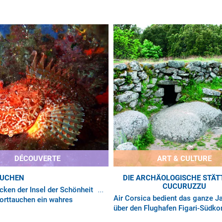
DÉCOUVERTE
ART & CULTURE
AUCHEN
DIE ARCHÄOLOGISCHE STÄT
CUCURUZZU
cken der Insel der Schönheit
Air Corsica bedient das ganze J
porttauchen ein wahres
über den Flughafen Figari-Südko
: Das Wasser ist kristallklar
mit Direktflügen ab Marseille, N
nterwasserwelt äußerst