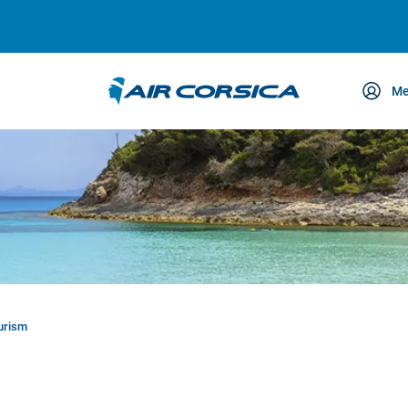
Me
etreuung
ourism