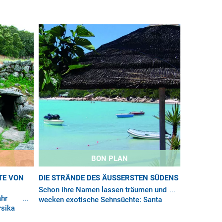
BON PLAN
TE VON
DIE STRÄNDE DES ÄUSSERSTEN SÜDENS
Schon ihre Namen lassen träumen und
ahr
wecken exotische Sehnsüchte: Santa
rsika
Giulia, Palombaggia, Rondinara,
izza
Pinarello, Tamaricciu… Mit Air Corsica