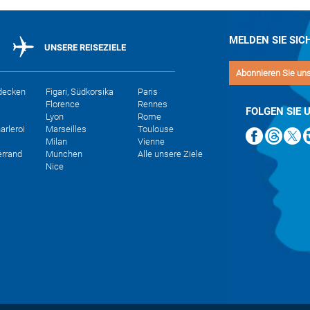
MELDEN SIE SIC
UNSERE REISEZIELE
Abonnieren Sie un
decken
Figari, Südkorsika
Paris
Florence
Rennes
FOLGEN SIE 
Lyon
Rome
arleroi
Marseilles
Toulouse
Milan
Vienne
errand
Munchen
Alle unsere Ziele
Nice