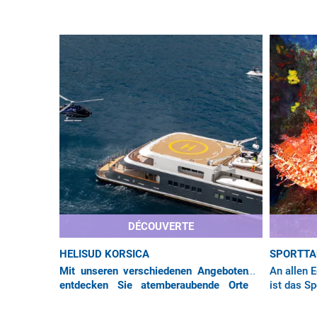
DÉCOUVERTE
HELISUD KORSICA
SPORTT
Mit unseren verschiedenen Angeboten
An allen E
entdecken Sie atemberaubende Orte
ist das S
wie die Stadt Bonifacio, die zum
Vergnügen
UNESCO-Weltkulturerbe gehört, sowie
und die U