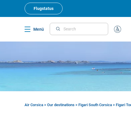
Skip
to
Flugstatus
main
content
Menü
Search
Sonderb
Air Corsica
>
Our destinations
>
Figari South Corsica
>
Figari T
Breadcrumb