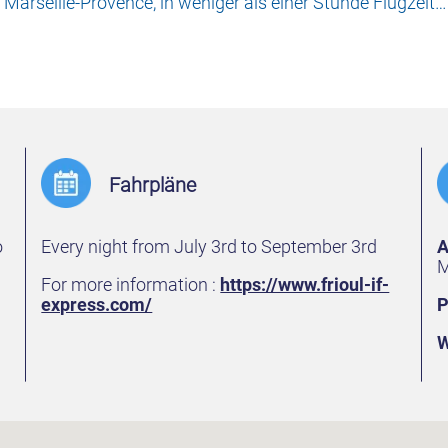
 Marseille-Provence, in weniger als einer Stunde Flugzeit…
Fahrpläne
o
Every night from July 3rd to September 3rd
A
M
For more information :
https://www.frioul-if-
express.com/
P
W