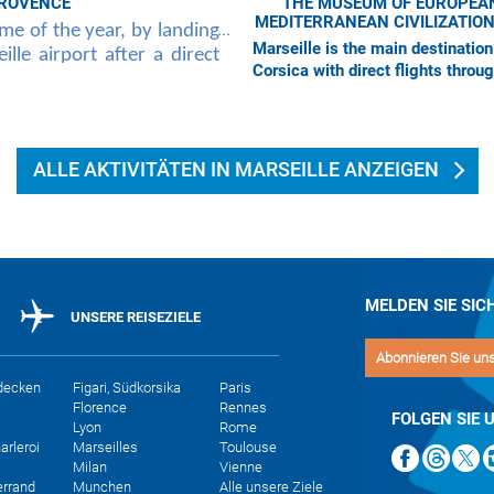
PROVENCE
THE MUSEUM OF EUROPEA
MEDITERRANEAN CIVILIZATIO
ime of the year, by landing
Marseille is the main destination 
ille airport after a direct
Corsica with direct flights throu
r Corsica at the begining of
the year, from the four Corsican
Bastia, Calvi or Figari, you
airports, which are: Ajaccio, Bas
ALLE AKTIVITÄTEN IN MARSEILLE ANZEIGEN
MELDEN SIE SIC
UNSERE REISEZIELE
Abonnieren Sie un
decken
Figari, Südkorsika
Paris
Florence
Rennes
FOLGEN SIE 
Lyon
Rome
arleroi
Marseilles
Toulouse
Milan
Vienne
errand
Munchen
Alle unsere Ziele