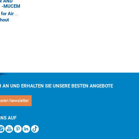
N AND
N -MUCEM
for Air
ghout
tia
H AN UND ERHALTEN SIE UNSERE BESTEN ANGEBOTE
seren Newsletter
UNS AUF