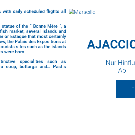
 with daily scheduled flights all
n statue of the “ Bonne Mère ”, a
fish market, several islands and
ier or Estaque that most certainly
AJACCI
iew, the Palais des Expositions at
ourists sites such as the islands
ets were born.
tinctive specialities such as
Nur Hinfl
stou soup, bottarga and… Pastis
Ab
E