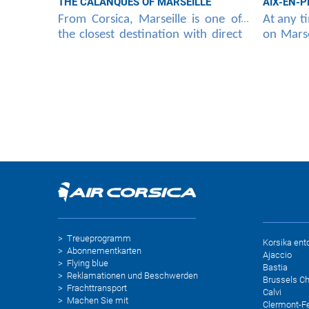
THE CALANQUES OF MARSEILLE
AIX-EN-
From Corsica, Marseille is one of
At any t
the closest destination with direct
on Marse
flights throughout the year from
flight Ai
the four airports of the island
Ajaccio, 
(Ajaccio
Treueprogramm
Korsika ent
Abonnementkarten
Ajaccio
Flying blue
Bastia
Reklamationen und Beschwerden
Brussels Ch
Frachttransport
Calvi
Machen Sie mit
Clermont-F