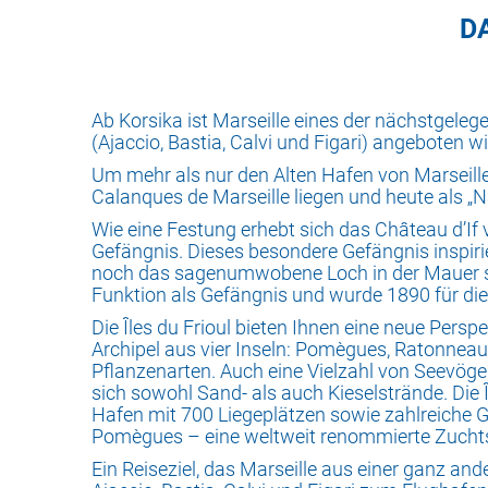
D
Ab Korsika ist Marseille eines der nächstgeleg
(Ajaccio, Bastia, Calvi und Figari) angeboten
Um mehr als nur den Alten Hafen von Marseille 
Calanques de Marseille liegen und heute als „
Wie eine Festung erhebt sich das Château d’If v
Gefängnis. Dieses besondere Gefängnis insp
noch das sagenumwobene Loch in der Mauer seh
Funktion als Gefängnis und wurde 1890 für die
Die Îles du Frioul bieten Ihnen eine neue Persp
Archipel aus vier Inseln: Pomègues, Ratonneau
Pflanzenarten. Auch eine Vielzahl von Seevögel
sich sowohl Sand- als auch Kieselstrände. Die Î
Hafen mit 700 Liegeplätzen sowie zahlreiche G
Pomègues – eine weltweit renommierte Zuchtstat
Ein Reiseziel, das Marseille aus einer ganz an