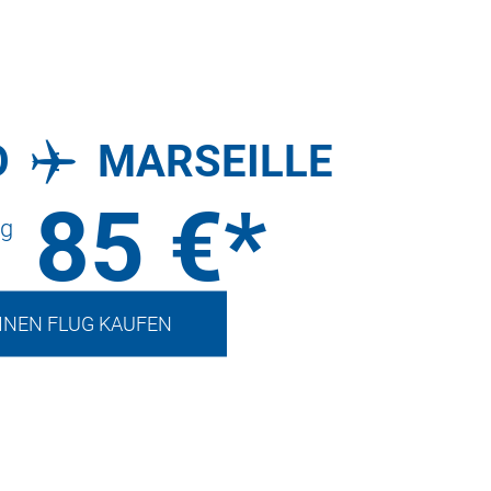
O
MARSEILLE
85
€*
ug
INEN FLUG KAUFEN