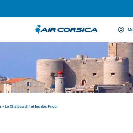
Me
etreuung
m
>
Le Château d'If et les îles Frioul