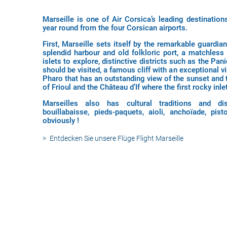
Marseille is one of Air Corsica’s leading destinations
year round from the four Corsican airports.
First, Marseille sets itself by the remarkable guardia
splendid harbour and old folkloric port, a matchless 
islets to explore, distinctive districts such as the Pan
should be visited, a famous cliff with an exceptional v
Pharo that has an outstanding view of the sunset and t
of Frioul and the Château d’If where the first rocky inl
Marseilles also has cultural traditions and dis
bouillabaisse, pieds-paquets, aioli, anchoïade, pi
obviously !
Entdecken Sie unsere Flüge
Flight Marseille