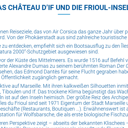
AS CHÂTEAU D’IF UND DIE FRIOUL-INSE
enen Reiseziele, das von Air Corsica das ganze Jahr über p
 wird. Von der Phokäerstadt aus sind zahlreiche touristis
zu entdecken, empfiehlt sich ein Bootsausflug zu den Îles
Natura 2000“-Schutzgebiet ausgewiesen sind.
or der Küste des Mittelmeers. Es wurde 1516 auf Befehl von
irierte Alexandre Dumas zu seinem berühmten Roman
Der 
en, das Edmond Dantès für seine Flucht gegraben haben so
 Öffentlichkeit zugänglich gemacht.
ektive auf Marseille. Mit ihren kalkweißen Silhouetten inm
, Tiboulen und If. Das trockene Klima begünstigt das Wa
n ist auf den Inseln heimisch. Der größte Reiz des Archipe
les du Frioul sind seit 1971 Eigentum der Stadt Marseille 
eschäfte (Restaurants, Boutiquen …). Erwähnenswert ist a
ion für Wolfsbarsche, die als erste biologische Fischzuch
deren Perspektive zeigt – abseits der bekannten Klischees 