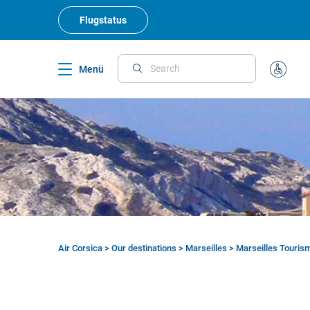
Skip
to
Flugstatus
main
content
Menü
Search
Sonderb
Air Corsica
>
Our destinations
>
Marseilles
>
Marseilles Touris
Breadcrumb